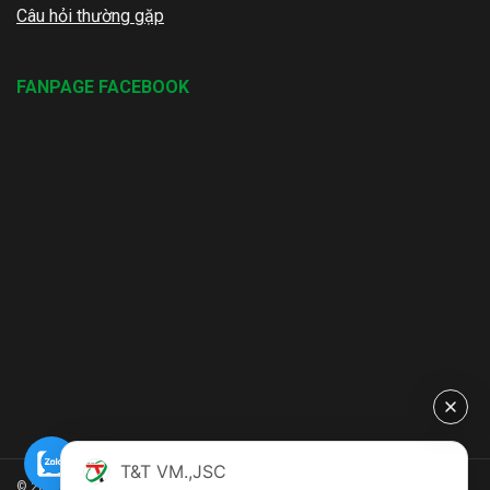
Câu hỏi thường gặp
FANPAGE FACEBOOK
T&T VM.,JSC
© 2022 Bangtaicaosu.com.vn