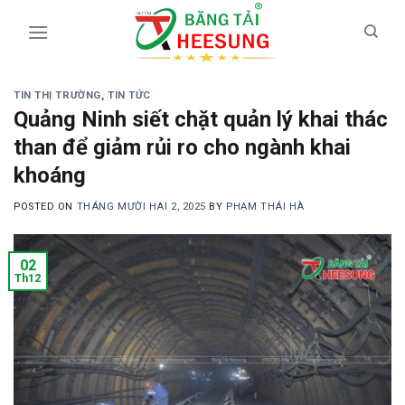
Skip
to
content
TIN THỊ TRƯỜNG
,
TIN TỨC
Quảng Ninh siết chặt quản lý khai thác
than để giảm rủi ro cho ngành khai
khoáng
POSTED ON
THÁNG MƯỜI HAI 2, 2025
BY
PHẠM THÁI HÀ
02
Th12