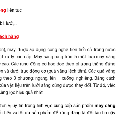
ộng
liên tục
i, lưới,…
hách hàng
òn), máy được áp dụng công nghệ tiên tiến cả trong nước
t xử lý cao cấp. Máy sàng rung tròn là một loại máy sàng
ác cao. Các rung động cơ học dọc theo phương thắng đứng
rên và dưới trục động cơ (quả văng lệch tâm). Các quả văng
ng theo 3 phương: ngang, lên – xuống, nghiêng. Bằng cách
ủa vật liệu trên lưới sàng cũng được thay đổi. Từ đó, việc
àng lọc hiệu quả nhất.
ơn vị uy tín trong lĩnh vực cung cấp sản phẩm
máy sàng
i tiến và tối ưu sản phẩm để xứng đáng là đối tác tin cậy