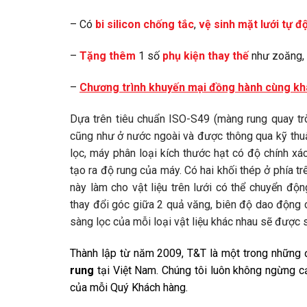
– Có
bi silicon chống tắc
,
vệ sinh mặt lưới tự đ
–
Tặng thêm
1 số
phụ kiện thay thế
như zoăng, b
–
Chương trình khuyến mại đồng hành cùng k
Dựa trên tiêu chuẩn ISO-S49 (màng rung quay tr
cũng như ở nước ngoài và được thông qua kỹ thuậ
lọc, máy phân loại kích thước hạt có độ chính x
tạo ra độ rung của máy. Có hai khối thép ở phía t
này làm cho vật liệu trên lưới có thể chuyển độ
thay đổi góc giữa 2 quả văng, biên độ dao động c
sàng lọc của mỗi loại vật liệu khác nhau sẽ được s
Thành lập từ năm 2009, T&T là một trong những đ
rung
tại Việt Nam. Chúng tôi luôn không ngừng cả
của mỗi Quý Khách hàng.