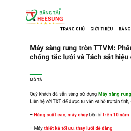
Skip
to
content
TRANG CHỦ
GIỚI THIỆU
BĂNG
Máy sàng rung tròn TTVM: Phân 
chống tắc lưới và Tách sắt hiệu
MÔ TẢ
Quý khách đã sẵn sàng sử dụng
Máy sàng run
Liên hệ với T&T để được tư vấn và hỗ trợ tận tình,
–
Năng suất cao
,
máy chạy
bền bỉ
trên 10 năm
– Máy
thiết kế tối ưu
,
thay lưới dễ dàng