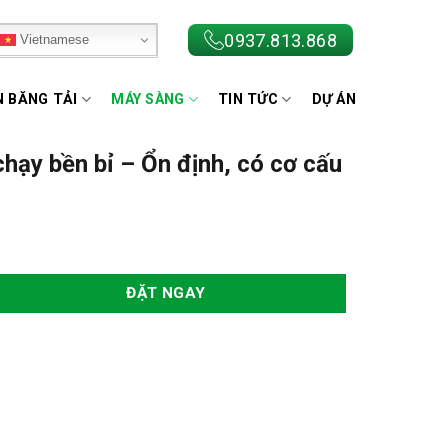
0937.813.868
Vietnamese
N BĂNG TẢI
MÁY SÀNG
TIN TỨC
DỰ ÁN
hạy bền bỉ – Ổn định, có cơ cấu
ĐẶT NGAY