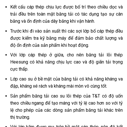
Kết cấu cáp thép chịu lực được bố trí theo chiều dọc và
trải đều trên toàn mặt băng tải có tác dụng tạo sự cân
bằng và ổn định của dây băng khi vận hành.
Trước khi đi vào sản xuất thì các sợi lớp bố cáp thép đều
được kiểm tra kỹ bằng máy để đảm bảo chất lượng và
độ ổn định của sản phẩm khi hoạt động.
Với lớp cáp thép ở giữa, cho nên băng tải lõi thép
Heesung có khả năng chịu lực cao và độ giãn tải trọng
cực thấp.
Lớp cao su ở bề mặt của băng tải có khả năng kháng va
đập, kháng xé rách và kháng mài mòn vô cùng tốt.
Sản phẩm băng tải cao su lõi thép của T&T có độ uốn
theo chiều ngang để tạo máng với tỷ lệ cao hơn so với tỷ
lệ cho phép của các dòng sản phẩm băng tải khác trên
thị trường.
Với lớp kẽm được mạ trên bề mặt cáp thép, nên độ kết