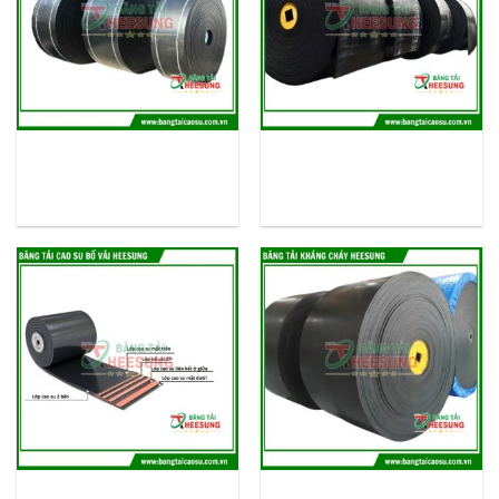
Băng tải cao su chịu dầu –
Băng tải cao su trơn: Chất
Chịu được dầu ở hàm lượng
lượng cao – Tuổi thọ bền –
cao, Tuổi thọ bền
Giá cạnh tranh
Băng tải cao su bố vải –
Băng tải cao su kháng cháy –