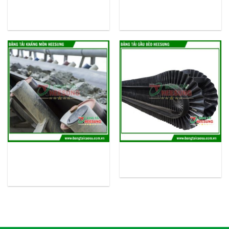
Phương án vận chuyển êm ái,
Kháng cháy tối ưu, Băng tải
Tuổi thọ bền lâu
chuyên dụng cho các hầm mỏ
Băng tải cao su kháng mòn –
Băng tải cao su gầu bèo – Tải
Vận chuyển êm ái, Kháng mòn
liệu tối ưu, Tuổi thọ lâu bền
hiệu quả, Tuổi thọ bền lâu