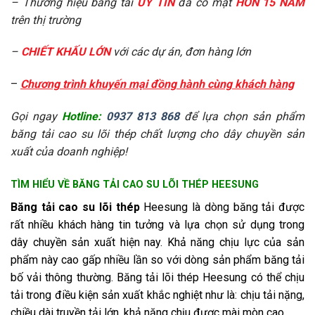
– Thương hiệu băng tải
UY TÍN
đã có mặt
HƠN 15 NĂM
trên thị trường
–
CHIẾT KHẤU LỚN
với các dự án, đơn hàng lớn
–
Chương trình khuyến mại đồng hành cùng khách hàng
Gọi ngay
Hotline:
0937 813 868
để lựa chọn sản phẩm
băng tải cao su lõi thép chất lượng cho dây chuyền sản
xuất của doanh nghiệp!
TÌM HIỂU VỀ BĂNG TẢI CAO SU LÕI THÉP HEESUNG
Băng tải cao su lõi thép
Heesung là dòng băng tải được
rất nhiều khách hàng tin tưởng và lựa chọn sử dụng trong
dây chuyền sản xuất hiện nay. Khả năng chịu lực của sản
phẩm này cao gấp nhiều lần so với dòng sản phẩm băng tải
bố vải thông thường. Băng tải lõi thép Heesung có thể chịu
tải trong điều kiện sản xuất khắc nghiệt như là: chịu tải nặng,
chiều dài truyền tải lớn, khả năng chịu được mài mòn cao.