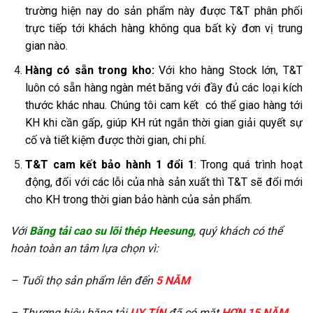
trường hiện nay do sản phẩm này được T&T phân phối
trực tiếp tới khách hàng không qua bất kỳ đơn vị trung
gian nào.
Hàng có sẵn trong kho:
Với kho hàng Stock lớn, T&T
luôn có sẵn hàng ngàn mét băng với đầy đủ các loại kích
thước khác nhau. Chúng tôi cam kết có thể giao hàng tới
KH khi cần gấp, giúp KH rút ngắn thời gian giải quyết sự
cố và tiết kiệm được thời gian, chi phí.
T&T cam kết bảo hành 1 đổi 1
: Trong quá trình hoạt
động, đối với các lỗi của nhà sản xuất thì T&T sẽ đổi mới
cho KH trong thời gian bảo hành của sản phẩm.
Với
Băng tải cao su lõi thép Heesung
, quý khách có thể
hoàn toàn an tâm lựa chọn vì:
– Tuổi thọ sản phẩm lên đến
5 NĂM
– Thương hiệu băng tải
UY TÍN
đã có mặt
HƠN 15 NĂM