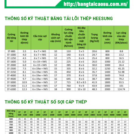
THÔNG SỐ KỸ THUẬT BĂNG TẢI LÕI THÉP HEESUNG
THÔNG SỐ KỸ THUẬT SỐ SỢI CÁP THÉP