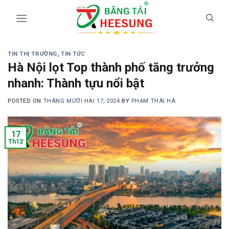
Skip
to
content
TIN THỊ TRƯỜNG
,
TIN TỨC
Hà Nội lọt Top thành phố tăng trưởng
nhanh: Thành tựu nổi bật
POSTED ON
THÁNG MƯỜI HAI 17, 2024
BY
PHẠM THÁI HÀ
17
Th12