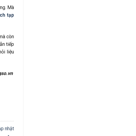
ặng. Mà
ách tạp
 mà còn
ẫn tiếp
ỏi liệu
gso.vn
ập nhật