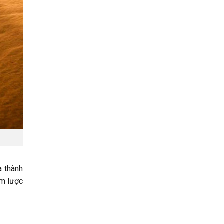
a thành
âm lược