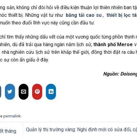
ng sản, không chỉ đòi hỏi về điều kiện thuận lợi thiên nhiên ban t
óc thiết bị. Những vật tư như
băng tải cao su
,
thiết bị lọc t
muốn theo đuổi lĩnh vực này cũng cần đầu tư.
 chỉ tìm thấy những dấu vết của một vương quốc từng phồn thịnh
hiên, dù đã trải qua hàng ngàn năm lịch sử,
thành phố Meroe
v
à nghiên cứu lịch sử trên khắp thế giới, đồng thời đặt ra câu h
 sự còn ẩn giấu ở đây.
Nguồn: Doison
he
permalink
.
Quản lý thị trường vàng: Nghị định mới có sửa đổi, c
ết tháng