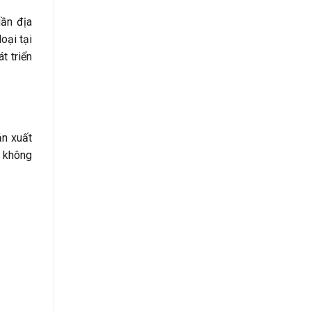
gần địa
oại tại
t triển
ản xuất
y không