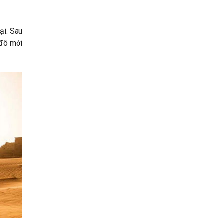
ại. Sau
 đô mới