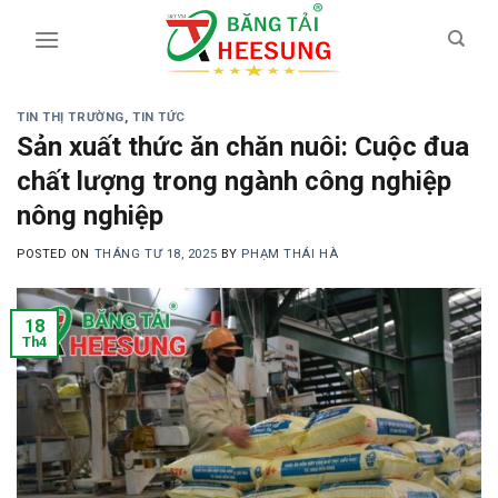
Skip
to
content
TIN THỊ TRƯỜNG
,
TIN TỨC
Sản xuất thức ăn chăn nuôi: Cuộc đua
chất lượng trong ngành công nghiệp
nông nghiệp
POSTED ON
THÁNG TƯ 18, 2025
BY
PHẠM THÁI HÀ
18
Th4