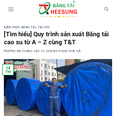
Skip
to
content
KIẾN THỨC BĂNG TẢI
,
TIN TỨC
[Tìm hiểu] Quy trình sản xuất Băng tải
cao su từ A – Z cùng T&T
POSTED ON
THÁNG SÁU 14, 2024
BY
PHẠM THÁI HÀ
14
Th6