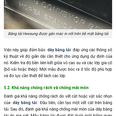
Băng tải Heesung được gắn mác in nổi trên bề mặt băng tải
Việc này giúp đảm bảo
dây băng tải
đáp ứng các thông số
kỹ thuật về độ giãn dài cần thiết cho ứng dụng dự định của
nó. Kiểm tra độ bền liên kết giữa vỏ cao su và các lớp gia cố
(bố vải hoặc thép). Một mẫu được bóc ra ở tốc độ phù hợp
và đo lực cần thiết để tách các lớp.
5.2. Khả năng chống rách và chống mài mòn
Đánh giá khả năng chống rách do vết cắt hoặc vật sắc nhọn
của
dây băng tải
. Đầu tiên, cần tạo một vết cắt trên băng
tải. Sau đó, đánh giá khả năng chống mài mòn của dây băng
tải do ma sát. Mẫu băng tải được đặt dưới một trống quay