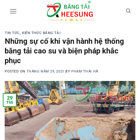
Skip
to
content
TIN TỨC
,
KIẾN THỨC BĂNG TẢI
Những sự cố khi vận hành hệ thống
băng tải cao su và biện pháp khắc
phục
POSTED ON
THÁNG NĂM 29, 2021
BY
PHẠM THÁI HÀ
29
Th5