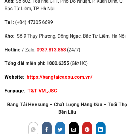
Add:
Số 602, Tòa nhà CT1, Phố Đỗ Nhuận, P. Xuân Đỉnh, Q.
Bắc Từ Liêm, TP. Hà Nội
Tel :
(+84) 47305 6699
Kho:
Số 9 Thụy Phương, Đông Ngạc, Bắc Từ Liêm, Hà Nội
Hotline
/ Zalo:
0937.813.868
(24/7)
Tổng đài miễn phí:
1800.6355
(Giờ HC)
Website:
https://bangtaicaosu.com.vn/
Fanpage:
T&T VM.,JSC
Băng Tải Heesung – Chất Lượng Hàng Đầu – Tuổi Thọ
Bền Lâu