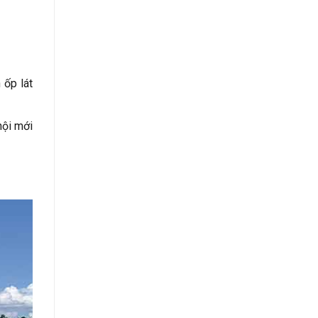
 ốp lát
hội mới