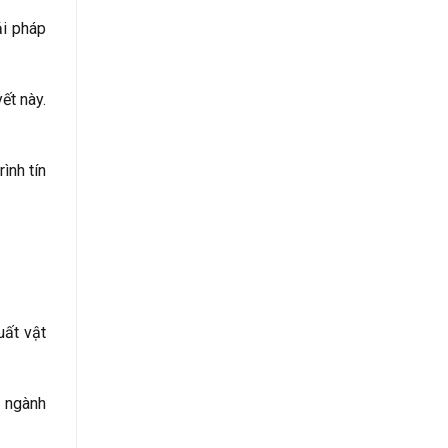
ải pháp
ết này.
ình tín
uất vật
g ngành