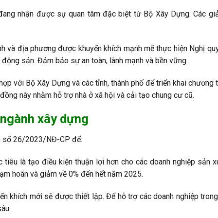
 đang nhận được sự quan tâm đặc biệt từ Bộ Xây Dựng. Các gi
h và địa phương được khuyến khích mạnh mẽ thực hiện Nghị quy
ất động sản. Đảm bảo sự an toàn, lành mạnh và bền vững.
p với Bộ Xây Dựng và các tỉnh, thành phố để triển khai chương tr
đồng này nhằm hỗ trợ nhà ở xã hội và cải tạo chung cư cũ.
 ngành xây dựng
nh số 26/2023/NĐ-CP để:
tiêu là tạo điều kiện thuận lợi hơn cho các doanh nghiệp sản x
 tạm hoãn và giảm về 0% đến hết năm 2025.
n khích mới sẽ được thiết lập. Để hỗ trợ các doanh nghiệp tron
sâu.