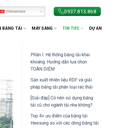
0937.813.868
Vietnamese
N BĂNG TẢI
MÁY SÀNG
TIN TỨC
DỰ ÁN
Phần I: Hệ thống băng tải khai
khoáng: Hướng dẫn lựa chọn
TOÀN DIỆN!
Sản xuất nhiên liệu RDF và giải
pháp băng tải phân loại rác thải
[Giải đáp] Có nên sử dụng băng
tải cũ cho ngành tải nhẹ không?
Top 4+ ưu điểm của băng tải
Heesung so với các dòng băng tải