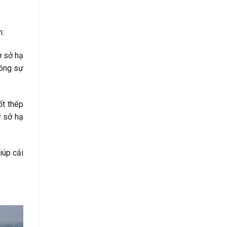
m:
ơ sở hạ
hóng sự
ốt thép
ơ sở hạ
iúp cải