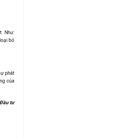
t. Như:
loại bỏ
sự phát
ững của
Đầu tư