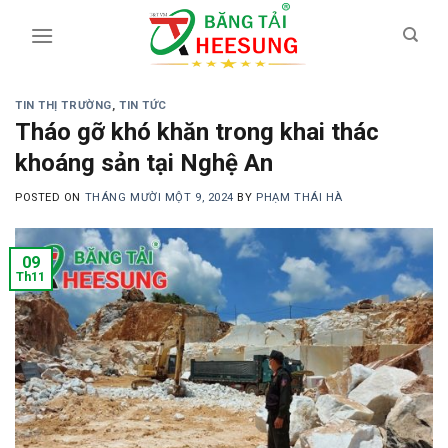
Skip
to
content
TIN THỊ TRƯỜNG
,
TIN TỨC
Tháo gỡ khó khăn trong khai thác
khoáng sản tại Nghệ An
POSTED ON
THÁNG MƯỜI MỘT 9, 2024
BY
PHẠM THÁI HÀ
09
Th11