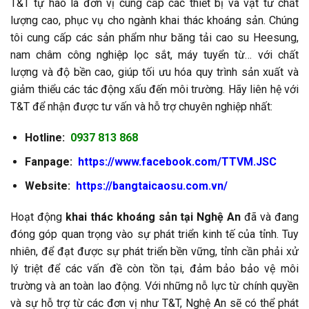
T&T tự hào là đơn vị cung cấp các thiết bị và vật tư chất
lượng cao, phục vụ cho ngành khai thác khoáng sản. Chúng
tôi cung cấp các sản phẩm như băng tải cao su Heesung,
nam châm công nghiệp lọc sắt, máy tuyển từ… với chất
lượng và độ bền cao, giúp tối ưu hóa quy trình sản xuất và
giảm thiểu các tác động xấu đến môi trường. Hãy liên hệ với
T&T để nhận được tư vấn và hỗ trợ chuyên nghiệp nhất:
Hotline:
0937 813 868
Fanpage:
https://www.facebook.com/TTVM.JSC
Website:
https://bangtaicaosu.com.vn/
Hoạt động
khai thác khoáng sản tại Nghệ An
đã và đang
đóng góp quan trọng vào sự phát triển kinh tế của tỉnh. Tuy
nhiên, để đạt được sự phát triển bền vững, tỉnh cần phải xử
lý triệt để các vấn đề còn tồn tại, đảm bảo bảo vệ môi
trường và an toàn lao động. Với những nỗ lực từ chính quyền
và sự hỗ trợ từ các đơn vị như T&T, Nghệ An sẽ có thể phát