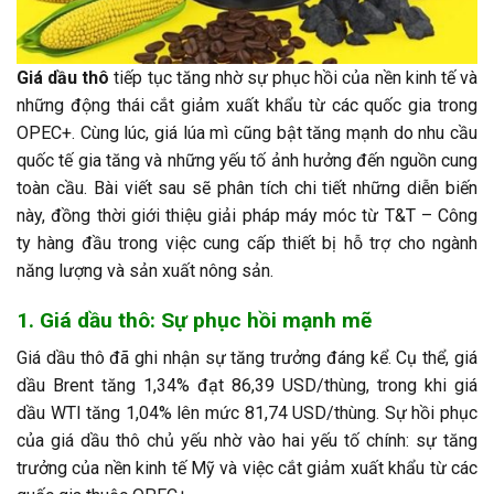
Giá dầu thô
tiếp tục tăng nhờ sự phục hồi của nền kinh tế và
những động thái cắt giảm xuất khẩu từ các quốc gia trong
OPEC+. Cùng lúc, giá lúa mì cũng bật tăng mạnh do nhu cầu
quốc tế gia tăng và những yếu tố ảnh hưởng đến nguồn cung
toàn cầu. Bài viết sau sẽ phân tích chi tiết những diễn biến
này, đồng thời giới thiệu giải pháp máy móc từ T&T – Công
ty hàng đầu trong việc cung cấp thiết bị hỗ trợ cho ngành
năng lượng và sản xuất nông sản.
1. Giá dầu thô: Sự phục hồi mạnh mẽ
Giá dầu thô đã ghi nhận sự tăng trưởng đáng kể. Cụ thể, giá
dầu Brent tăng 1,34% đạt 86,39 USD/thùng, trong khi giá
dầu WTI tăng 1,04% lên mức 81,74 USD/thùng. Sự hồi phục
của giá dầu thô chủ yếu nhờ vào hai yếu tố chính: sự tăng
trưởng của nền kinh tế Mỹ và việc cắt giảm xuất khẩu từ các