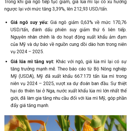
Trong khi giá ngô tiếp tục giảm, giá lúa mì lại có xu hướng
ngược lại với mức tăng 3,39%, lên 212,93 USD/tấn.
Giá ngô suy yếu:
Giá ngô giảm 0,63% về mức 170,76
USD/tấn, đánh dấu phiên suy giảm thứ 6 liên tiếp.
Nguyên nhân chính là do hoạt động xuất khẩu ảm đạm
của Mỹ và dự báo về nguồn cung dồi dào hơn trong niên
vụ 2024 – 2025.
Giá lúa mì tăng vọt:
Khác với ngô, giá lúa mì lại có sự
tăng trưởng mạnh mẽ. Theo báo cáo từ Bộ Nông nghiệp
Mỹ (USDA), Mỹ đã xuất khẩu 667.173 tấn lúa mì trong
niên vụ 2024 – 2025, vượt xa dự đoán ban đầu. Sự thiệt
hại do thiên tai ở Nga, nước xuất khẩu lúa mì lớn nhất thế
giới, đã làm gia tăng nhu cầu đối với lúa mì Mỹ, góp phần
đẩy giá tăng mạnh.