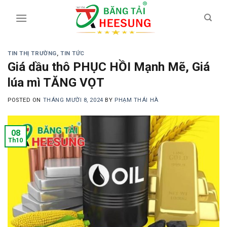
Skip
to
content
TIN THỊ TRƯỜNG
,
TIN TỨC
Giá dầu thô PHỤC HỒI Mạnh Mẽ, Giá
lúa mì TĂNG VỌT
POSTED ON
THÁNG MƯỜI 8, 2024
BY
PHẠM THÁI HÀ
08
Th10