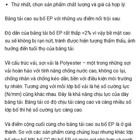
Thứ nhất, chọn sản phẩm chất lượng và giá cả hợp lý:
Băng tải cao su bố EP với những ưu điểm nổi trội sau:
Độ dãn của băng tải bố EP rất thấp <2% vì vậy bề mặt cao
su sẽ không bị rạn nứt, tránh được hiện tượng thẩm thấu, ảnh
hưởng đến tuổi thọ của băng tải.
Về cấu trúc vải, sợi vải là Polyester – một trong những sợi
vải hoàn hảo với tính năng chống nước cao, không co lại,
chống nhăn và chống kéo dãn, bền với điều kiện môi trường
tự nhiên. Tương ứng với mỗi lớp bố vải là hệ số cường lực
(N/mm) cũng khác nhau. Đây là khả năng chịu lực của dây
băng tải. Băng tải có độ chịu tải càng cao và càng nhiều số
lớp bố thì hệ số cường lực càng cao.
Và điểm cộng cuối cùng cho băng tải cao su bố EP là ở giá
thành. So với các sản phẩm cùng chủng loại nhưng khác lớp
bố như bố NN, bố CC thì bố EP có mức giá phù hợp và cạnh