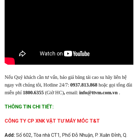
Nếu Quý khách cần tư vấn,
báo giá băng tải cao su
hãy liên hệ
ngay với chúng tôi, Hotline 24/7:
0937.813.868
hoặc gọi tổng đài
miễn phí
1800.6355
(Giờ HC)
,
email:
info@ttvm.com.vn
.
THÔNG TIN CHI TIẾT:
CÔNG TY CP XNK VẬT TƯ MÁY MÓC T&T
Add:
Số 602, Tòa nhà CT1, Phố Đỗ Nhuận, P. Xuân Đỉnh, Q.