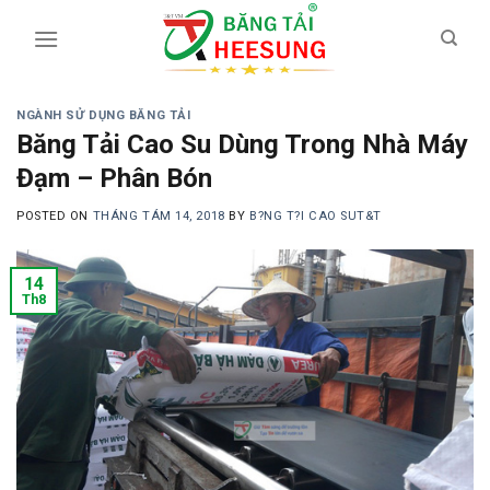
Skip
to
content
NGÀNH SỬ DỤNG BĂNG TẢI
Băng Tải Cao Su Dùng Trong Nhà Máy
Đạm – Phân Bón
POSTED ON
THÁNG TÁM 14, 2018
BY
B?NG T?I CAO SUT&T
14
Th8