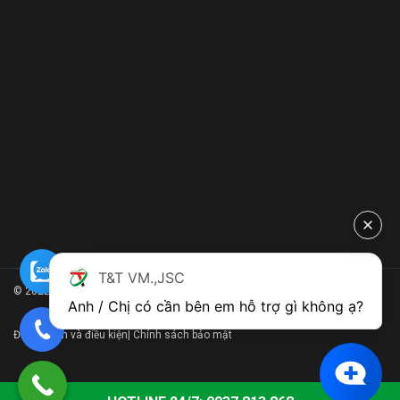
T&T VM.,JSC
© 2022 Bangtaicaosu.com.vn
Anh / Chị có cần bên em hỗ trợ gì không ạ?
Điều khoản và điều kiện
|
Chính sách bảo mật