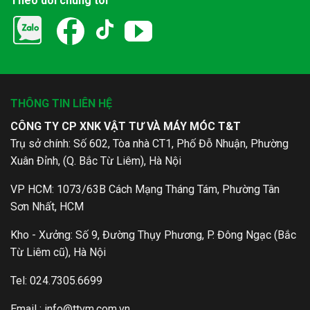
Theo dõi chúng tôi
THÔNG TIN LIÊN HỆ
CÔNG TY CP XNK VẬT TƯ VÀ MÁY MÓC T&T
Trụ sở chính: Số 602, Tòa nhà CT1, Phố Đỗ Nhuận, Phường
Xuân Đỉnh, (Q. Bắc Từ Liêm), Hà Nội
VP HCM: 1073/63B Cách Mạng Tháng Tám, Phường Tân
Sơn Nhất, HCM
Kho - Xưởng: Số 9, Đường Thụy Phương, P. Đông Ngạc (Bắc
Từ Liêm cũ), Hà Nội
Tel: 024.7305.6699
Email :
info@ttvm.com.vn