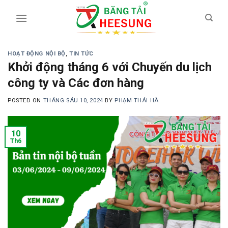
Skip
to
content
HOẠT ĐỘNG NỘI BỘ
,
TIN TỨC
Khởi động tháng 6 với Chuyến du lịch
công ty và Các đơn hàng
POSTED ON
THÁNG SÁU 10, 2024
BY
PHẠM THÁI HÀ
10
Th6